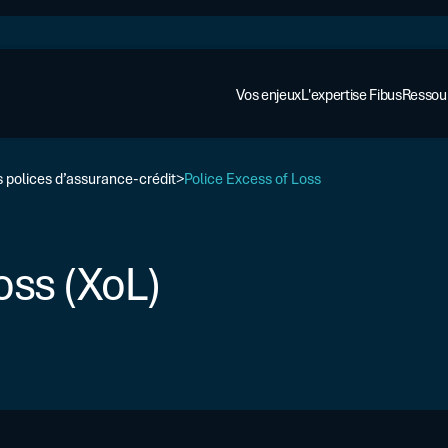
Vos enjeux
L'expertise Fibus
Ressou
s polices d’assurance-crédit
Police Excess of Loss
oss (XoL)
AFFACTURAGE ET ASSURANCE
Cas cli
Affacturage
Regard
Assurance-crédit
Financer votre croissance
Guides
Logiciels dédiés