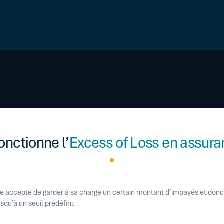
nctionne l’
Excess of Loss en assura
se accepte de garder à sa charge un certain montant d’impayés et donc
squ’à un seuil prédéfini.