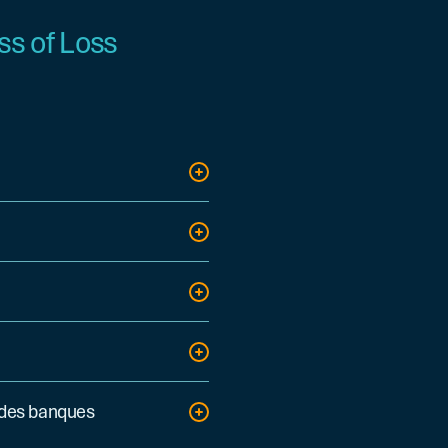
ss of Loss
ecouvrement.
 part du risque.
 des banques