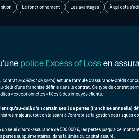
Sécuriser vos financements
Webina
inition
Le fonctionnement
Les avantages
À qui cela s'ad
ENTREPRISE DÉJÀ ÉQUIPÉE
Glossa
Optimiser vos programmes exist
FAQ
OPÉRATIONS SPÉCIFIQUES
LBO, M&A, Carve-out, Restructuri
u’une
police Excess of Loss
en assura
u contrat
excédent de perte
) est une formule d’assurance-crédit conçu
au-delà d’une franchise définie dans le contrat. Ce type de contrat per
dites « exceptionnelles » liées à des impayés clients.
vient qu’au-delà d’un certain seuil de pertes (franchise annuelle)
déf
nistres majeurs, tout en laissant à l’entreprise la gestion des risques c
 a un seuil d’auto-assurance de 500 000 €, les pertes jusqu’à ce montan
es pertes supplémentaires, dans la limite du capital assuré.