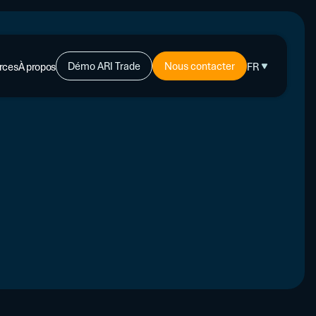
Démo ARI Trade
Nous contacter
rces
À propos
FR
-CRÉDIT
ents
PLUS
s d’experts
L'affacturage : de quoi s'agit-il ?