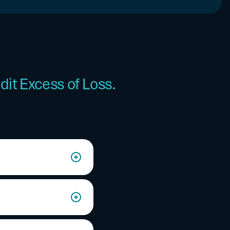
dit Excess of Loss.
istres multiples).