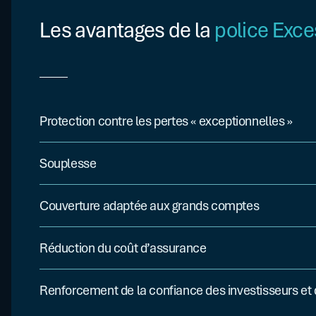
Les avantages de la
police Exce
Protection contre les pertes « exceptionnelles »
Qui dépassent la capacité financière de l’entreprise.
Souplesse
La société garde la maîtrise de sa politique de crédit et de r
Couverture adaptée aux grands comptes
Avec un portefeuille client étendu et diversifié.
Réduction du coût d’assurance
Par rapport à une police globale, car l’entreprise conserve une
Renforcement de la confiance des investisseurs et