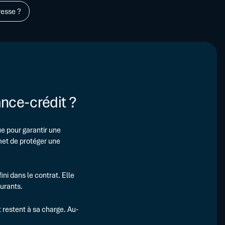
L’assurance-crédit : de quoi s’agit-il ?
ires
resse ?
ire
ants
ng...
nce-crédit ?
e pour garantir une
met de protéger une
ini dans le contrat. Elle
ourants.
t restent à sa charge. Au-