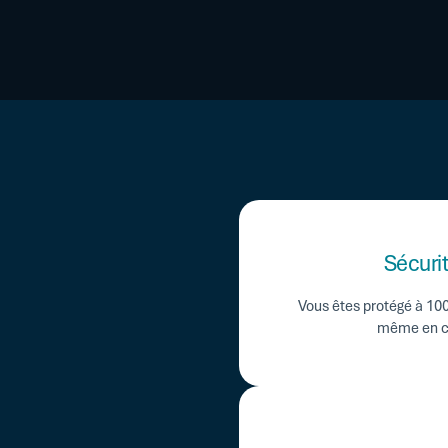
end en charge le règlement, sans
 rembourser le factor.
Sécurit
Vous êtes protégé à 100
même en cas