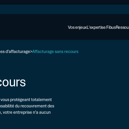
Vos enjeux
L'expertise Fibus
Ressou
mes d’affacturage
Affacturage sans recours
cours
en vous protégeant totalement
onsabilité du recouvrement des
e, votre entreprise n’a aucun
AFFACTURAGE ET ASSURANCE
Cas cli
Affacturage
Regard
Assurance-crédit
Financer votre croissance