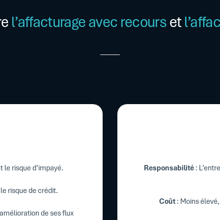
re
l’affacturage avec recours
et
l’affa
 le risque d’impayé.
Responsabilité
: L’ent
le risque de crédit.
Coût
: Moins élevé,
 amélioration de ses flux