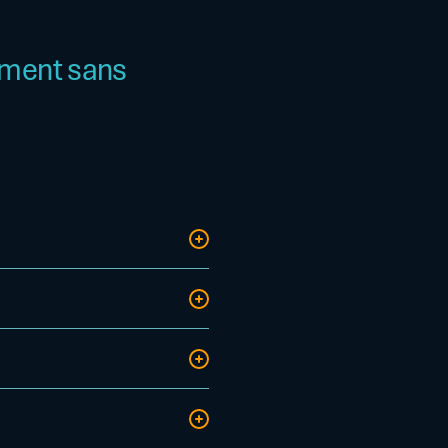
ement sans
n plafond de garantie pour chaque
 interface en ligne sécurisée.
 90 % du montant TTC.