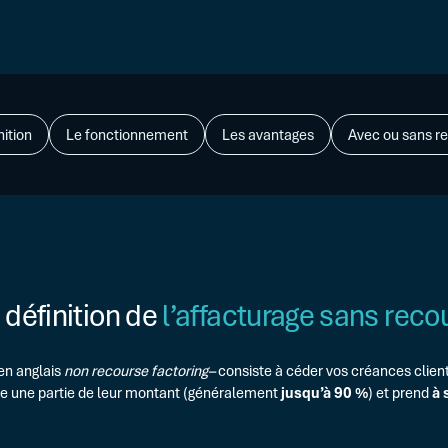
Guides
Logiciels dédiés
Sécuriser vos financements
Webina
ENTREPRISE DÉJÀ ÉQUIPÉE
Glossa
Optimiser vos programmes exist
FAQ
OPÉRATIONS SPÉCIFIQUES
LBO, M&A, Carve-out, Restructuri
nition
Le fonctionnement
Les avantages
Avec ou sans re
 définition de
l’affacturage sans reco
en anglais
non recourse factoring–
consiste à céder vos créances clien
ce une partie de leur montant (généralement
jusqu’à 90 %
) et prend
à 