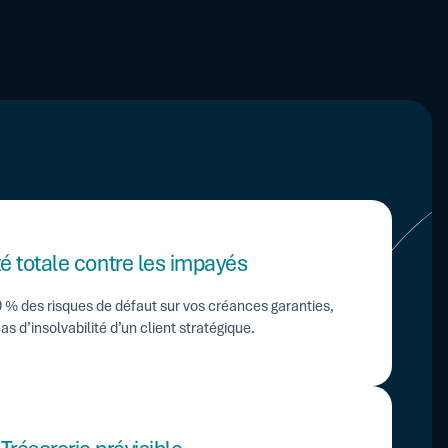
é totale contre les impayés
 % des risques de défaut sur vos créances garanties,
 d’insolvabilité d’un client stratégique.