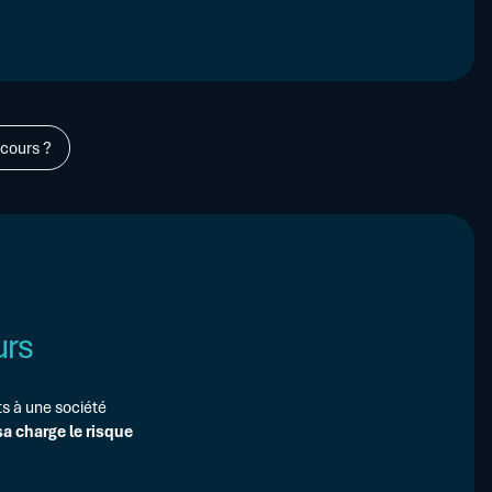
L’assurance-crédit : de quoi s’agit-il ?
ires
ire
ants
ng...
cours ?
urs
ts à une société
sa charge le risque