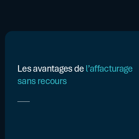
Si un client fait défaut, le factor (ou son assureur-crédit) pr
recours contre votre entreprise. Vous n’êtes donc pas tenu de
Les avantages de
l’affacturage
sans recours