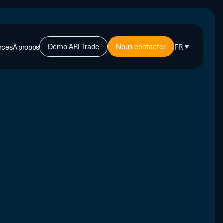
Démo ARI Trade
Nous contacter
rces
À propos
FR
-CRÉDIT
ents
PLUS
s d’experts
L'affacturage : de quoi s'agit-il ?