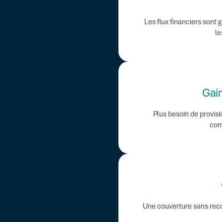
Les flux financiers sont 
le
Gain
Plus besoin de provis
com
Une couverture sans reco