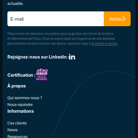
actualité.
E-
Valider
mail
*
Fibus traite les données recueillies pour la gestion de l’envoi de la lettre
d’information de Fibus. Pour en savoir plus sur la gestion de vos données
personnelles et pour exercer vos droits, reportez-vous à
la notice ci-jointe
.
Rejoignez-nous sur Linkedin :
Certification :
À propos
Qui sommes-nous ?
Nous rejoindre
Informations
Cas clients
News
Ressources