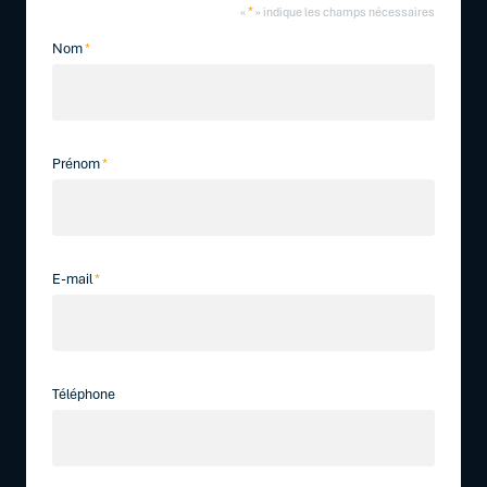
*
«
» indique les champs nécessaires
Nom
*
Prénom
*
E-mail
*
Téléphone