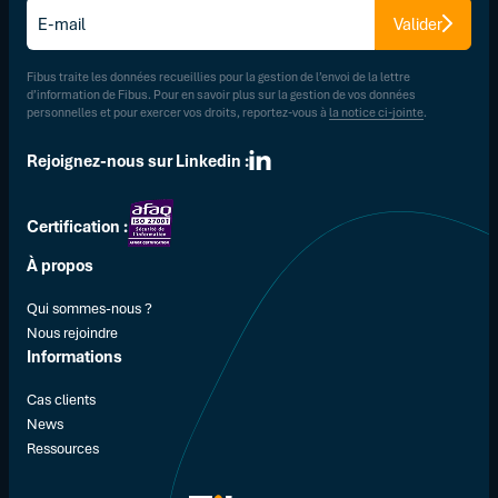
E-
Valider
mail
*
Fibus traite les données recueillies pour la gestion de l’envoi de la lettre
d’information de Fibus. Pour en savoir plus sur la gestion de vos données
personnelles et pour exercer vos droits, reportez-vous à
la notice ci-jointe
.
Rejoignez-nous sur Linkedin :
Certification :
À propos
Qui sommes-nous ?
Nous rejoindre
Informations
Cas clients
News
Ressources