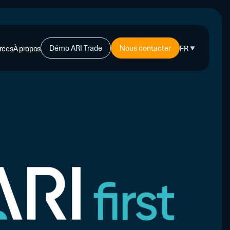
Démo ARI Trade
Nous contacter
rces
À propos
FR
-CRÉDIT
ents
PLUS
s d’experts
L'affacturage : de quoi s'agit-il ?