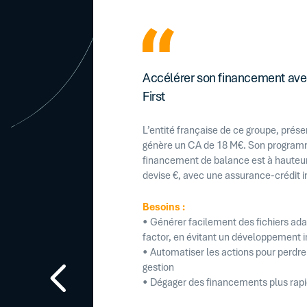
Accélérer son financement avec
First
L’entité française de ce groupe, prése
génère un CA de 18 M€. Son program
financement de balance est à hauteur
devise €, avec une assurance-crédit i
Besoins
:
• Générer facilement des fichiers ad
factor, en évitant un développement 
• Automatiser les actions pour perdr
gestion
• Dégager des financements plus ra