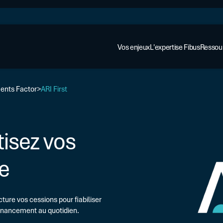
Vos enjeux
L'expertise Fibus
Ressou
ments Factor
ARI First
tisez vos
ge
ture vos cessions pour fiabiliser
AFFACTURAGE ET ASSURANCE
Cas cli
Affacturage
financement au quotidien.
Regard
Assurance-crédit
Financer votre croissance