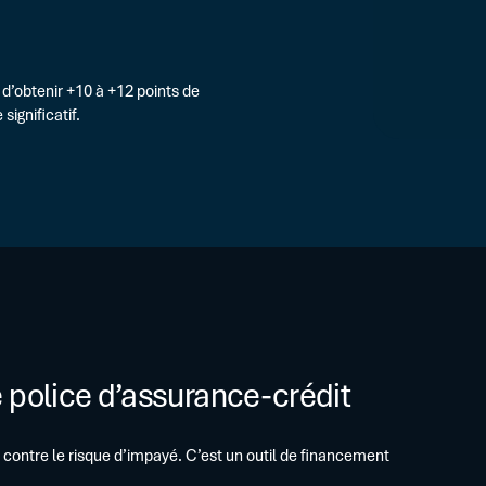
Glossa
Optimiser vos programmes exist
FAQ
OPÉRATIONS SPÉCIFIQUES
LBO, M&A, Carve-out, Restructuri
 d’obtenir +10 à +12 points de
ignificatif.
 police d’assurance-crédit
n contre le risque d’impayé. C’est un outil de financement