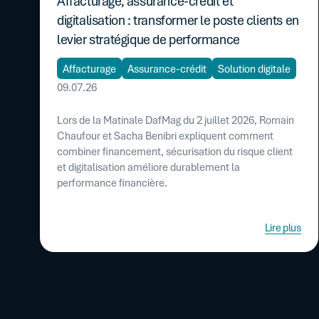
Affacturage, assurance-crédit et
digitalisation : transformer le poste clients en
levier stratégique de performance
Affacturage
Assurance-crédit
Solution digitale
09.07.26
Lors de la Matinale DafMag du 2 juillet 2026, Romain
Chaufour et Sacha Benibri expliquent comment
combiner financement, sécurisation du risque client
et digitalisation améliore durablement la
performance financière.
Lire plus