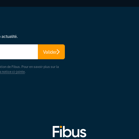
 actualité.
Valider
ation de Fibus. Pour en savoir plus sur la
a notice ci-jointe
.