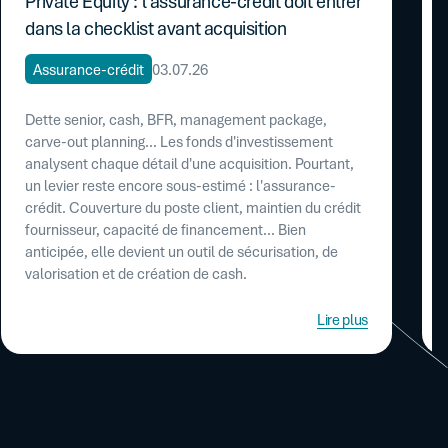
Private Equity : l'assurance-crédit doit entrer
dans la checklist avant acquisition
Assurance-crédit
03.07.26
Dette senior, cash, BFR, management package,
carve-out planning... Les fonds d'investissement
analysent chaque détail d'une acquisition. Pourtant,
un levier reste encore sous-estimé : l'assurance-
crédit. Couverture du poste client, maintien du crédit
fournisseur, capacité de financement... Bien
anticipée, elle devient un outil de sécurisation, de
valorisation et de création de cash.
Lire plus