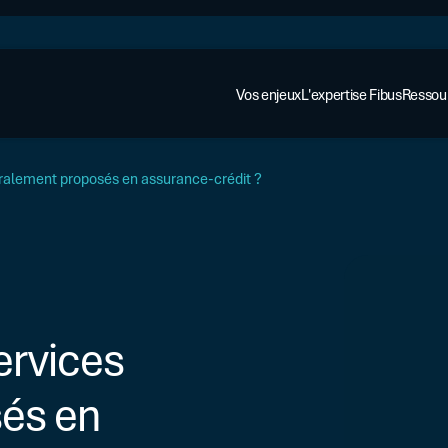
Vos enjeux
L'expertise Fibus
Ressou
néralement proposés en assurance-crédit ?
ervices
AFFACTURAGE ET ASSURANCE
Cas cli
Affacturage
Regard
Assurance-crédit
és en
Financer votre croissance
Guides
Logiciels dédiés
Sécuriser vos financements
Webina
ENTREPRISE DÉJÀ ÉQUIPÉE