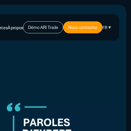
Démo ARI Trade
Nous contacter
rces
À propos
FR
-CRÉDIT
ents
PLUS
s d’experts
L'affacturage : de quoi s'agit-il ?
L’assurance-crédit : de quoi s’agit-il ?
ires