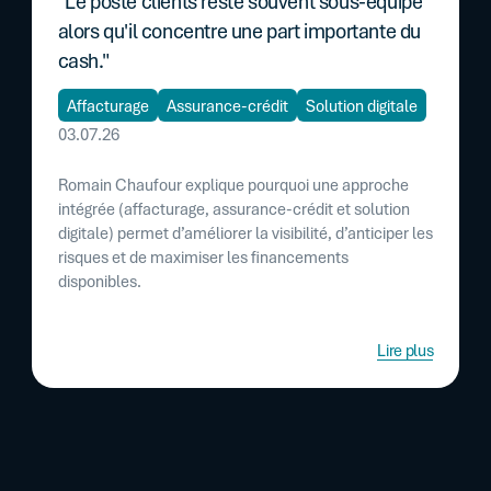
"Le poste clients reste souvent sous-équipé
alors qu'il concentre une part importante du
cash."
Affacturage
Assurance-crédit
Solution digitale
03.07.26
Romain Chaufour explique pourquoi une approche
intégrée (affacturage, assurance-crédit et solution
digitale) permet d’améliorer la visibilité, d’anticiper les
risques et de maximiser les financements
disponibles.
Lire plus