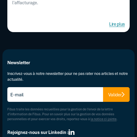
l'affacturage.
Lire plus
Newsletter
Inscrivez-vous à notre newsletter pour ne pas rater nos articles et notre
actualité.
E-
Valider
mail
*
Fibus traite les données recueillies pour la gestion de l’envoi de la lettre
d’information de Fibus. Pour en savoir plus sur la gestion de vos données
personnelles et pour exercer vos droits, reportez-vous à
la notice ci-jointe
.
Rejoignez-nous sur Linkedin :