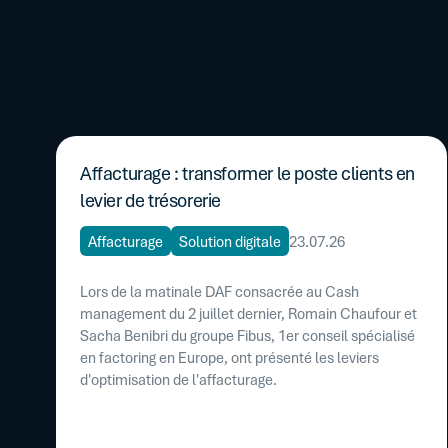
Affacturage : transformer le poste clients en
levier de trésorerie
Affacturage
Solution digitale
23.07.26
Lors de la matinale DAF consacrée au Cash
management du 2 juillet dernier, Romain Chaufour et
Sacha Benibri du groupe Fibus, 1er conseil spécialisé
en factoring en Europe, ont présenté les leviers
d'optimisation de l'affacturage.