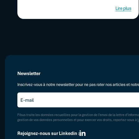
Lire plus
Newsletter
Inscrivez-vous à notre newsletter pour ne pas rater nos articles et notre
E-
mail
*
Fibus traite les données recueillies pour la gestion de l’envoi de la lettre d’inform
gestion de vos données personnelles et pour exercer vos droits, reportez-vous à
l
Rejoignez-nous sur Linkedin :