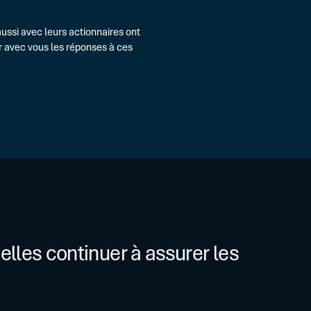
Optimiser vos programmes exist
FAQ
OPÉRATIONS SPÉCIFIQUES
ussi avec leurs actionnaires ont
LBO, M&A, Carve-out, Restructuri
r avec vous les réponses à ces
elles continuer à assurer les