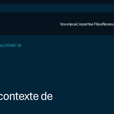
Vos enjeux
L'expertise Fibus
Ressou
e la COVID-19
AFFACTURAGE ET ASSURANCE
Cas cli
Affacturage
 contexte de
Regard
Assurance-crédit
Financer votre croissance
Guides
Logiciels dédiés
Sécuriser vos financements
Webina
ENTREPRISE DÉJÀ ÉQUIPÉE
Glossa