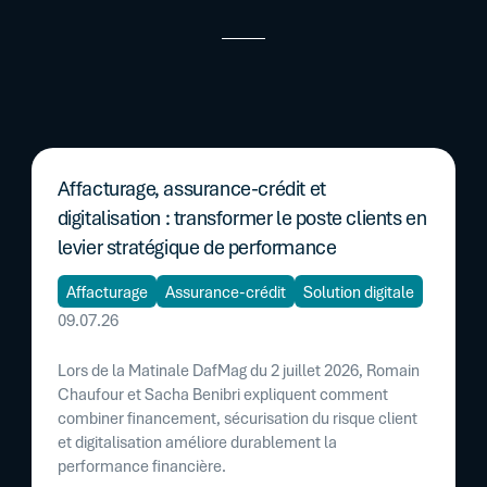
Affacturage, assurance-crédit et
digitalisation : transformer le poste clients en
levier stratégique de performance
Affacturage
Assurance-crédit
Solution digitale
09.07.26
Lors de la Matinale DafMag du 2 juillet 2026, Romain
Chaufour et Sacha Benibri expliquent comment
combiner financement, sécurisation du risque client
et digitalisation améliore durablement la
performance financière.