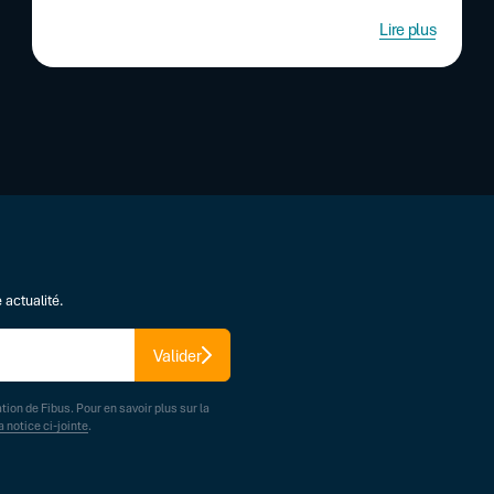
Lire plus
 actualité.
Valider
ation de Fibus. Pour en savoir plus sur la
a notice ci-jointe
.