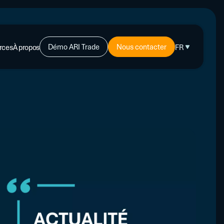
Démo ARI Trade
Nous contacter
rces
À propos
FR
-CRÉDIT
ents
PLUS
s d’experts
L'affacturage : de quoi s'agit-il ?
L’assurance-crédit : de quoi s’agit-il ?
ires
ire