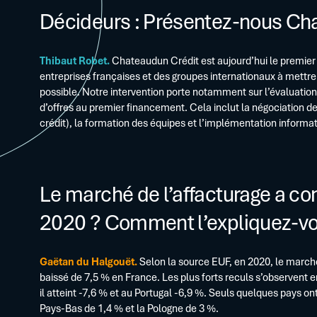
Décideurs : Présentez-nous Ch
Thibaut Robet.
Chateaudun Crédit est aujourd’hui le premier 
entreprises françaises et des groupes internationaux à mettre
possible. Notre intervention porte notamment sur l’évaluation 
d’offres au premier financement. Cela inclut la négociation de
crédit), la formation des équipes et l’implémentation informa
Le marché de l’affacturage a con
2020 ? Comment l’expliquez-vo
Gaëtan du Halgouët.
Selon la source EUF, en 2020, le marché
baissé de 7,5 % en France. Les plus forts reculs s’observent 
il atteint -7,6 % et au Portugal -6,9 %. Seuls quelques pays o
Pays-Bas de 1,4 % et la Pologne de 3 %.