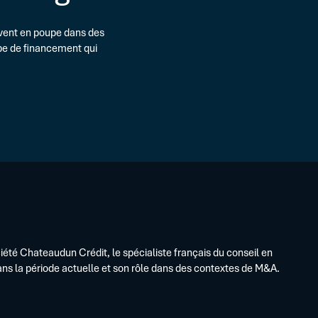
Guides
Logiciels dédiés
Sécuriser vos financements
Webina
ENTREPRISE DÉJÀ ÉQUIPÉE
 vent en poupe dans des
Glossa
Optimiser vos programmes exist
pe de financement qui
FAQ
OPÉRATIONS SPÉCIFIQUES
LBO, M&A, Carve-out, Restructuri
été Chateaudun Crédit, le spécialiste français du conseil en
 dans la période actuelle et son rôle dans des contextes de M&A.