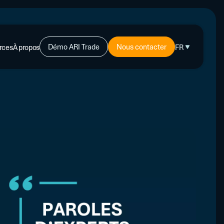
Démo ARI Trade
Nous contacter
rces
À propos
FR
-CRÉDIT
ents
PLUS
s d’experts
L'affacturage : de quoi s'agit-il ?