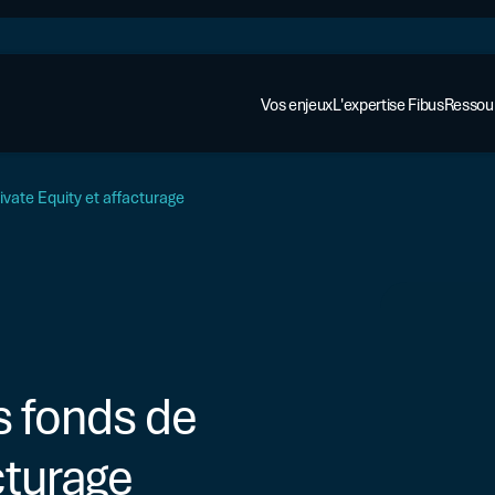
Vos enjeux
L'expertise Fibus
Ressou
ivate Equity et affacturage
s fonds de
AFFACTURAGE ET ASSURANCE
Cas cli
Affacturage
cturage
Regard
Assurance-crédit
Financer votre croissance