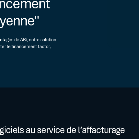
nancement
FAQ
OPÉRATIONS SPÉCIFIQUES
oyenne"
LBO, M&A, Carve-out, Restructuri
ntages de ARi, notre solution
ter le financement factor,
iciels au service de l’affacturage