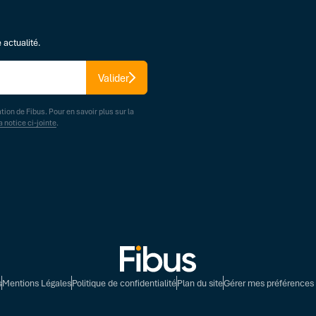
 actualité.
Valider
ation de Fibus. Pour en savoir plus sur la
a notice ci-jointe
.
s
Mentions Légales
Politique de confidentialité
Plan du site
Gérer mes préférences 