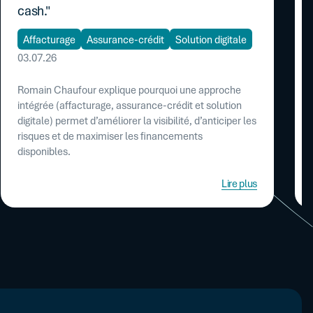
cash."
Affacturage
Assurance-crédit
Solution digitale
03.07.26
Romain Chaufour explique pourquoi une approche
intégrée (affacturage, assurance-crédit et solution
digitale) permet d’améliorer la visibilité, d’anticiper les
risques et de maximiser les financements
disponibles.
Lire plus