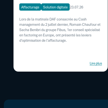
Affacturage
Solution digitale
23.07.26
Lors de la matinale DAF consacrée au Cash
management du 2 juillet dernier, Romain Chaufour et
Sacha Benibri du groupe Fibus, 1er conseil spécialisé
en factoring en Europe, ont présenté les leviers
d'optimisation de l'affacturage.
Lire plus